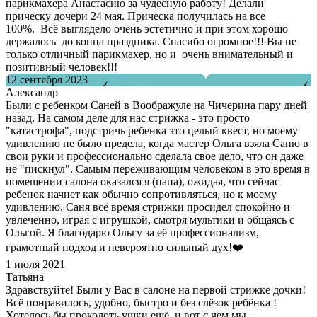
парикмахера Анастасию за чудесную работу! Делали
прическу дочери 24 мая. Прическа получилась на все
100%. Всё выглядело очень эстетично и при этом хорошо
держалось до конца праздника. Спасибо огромное!!! Вы не
только отличный парикмахер, но и очень внимательный и
позитивный человек!!!
12 сентября 2023
Александр
Были с ребенком Саней в Воображуле на Чичерина пару дней
назад. На самом деле для нас стрижка - это просто
"катастрофа", подстричь ребенка это целый квест, но моему
удивлению не было предела, когда мастер Ольга взяла Саню в
свои руки и профессионально сделала свое дело, что он даже
не "пискнул". Самым переживающим человеком в это время в
помещении салона оказался я (папа), ожидая, что сейчас
ребенок начнет как обычно сопротивляться, но к моему
удивлению, Саня всё время стрижки просидел спокойно и
увлеченно, играя с игрушкой, смотря мультики и общаясь с
Ольгой. Я благодарю Ольгу за её профессионализм,
грамотный подход и невероятно сильный дух!❤️
1 июля 2021
Татьяна
Здравствуйте! Были у Вас в салоне на первой стрижке дочки!
Всё понравилось, удобно, быстро и без слёзок ребёнка !
Хотелось бы проколоть ушки ещё и вот с чем мы