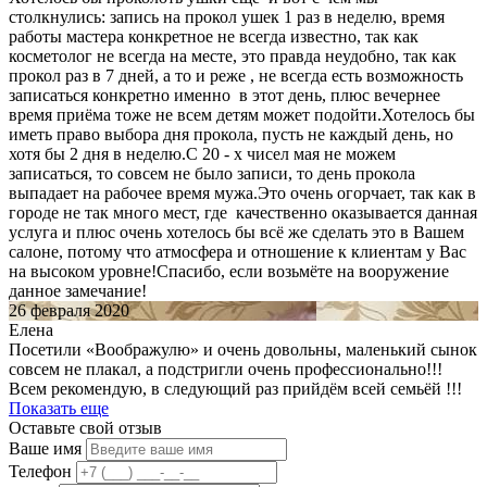
столкнулись: запись на прокол ушек 1 раз в неделю, время
работы мастера конкретное не всегда известно, так как
косметолог не всегда на месте, это правда неудобно, так как
прокол раз в 7 дней, а то и реже , не всегда есть возможность
записаться конкретно именно в этот день, плюс вечернее
время приёма тоже не всем детям может подойти.Хотелось бы
иметь право выбора дня прокола, пусть не каждый день, но
хотя бы 2 дня в неделю.С 20 - х чисел мая не можем
записаться, то совсем не было записи, то день прокола
выпадает на рабочее время мужа.Это очень огорчает, так как в
городе не так много мест, где качественно оказывается данная
услуга и плюс очень хотелось бы всё же сделать это в Вашем
салоне, потому что атмосфера и отношение к клиентам у Вас
на высоком уровне!Спасибо, если возьмёте на вооружение
данное замечание!
26 февраля 2020
Елена
Посетили «Воображулю» и очень довольны, маленький сынок
совсем не плакал, а подстригли очень профессионально!!!
Всем рекомендую, в следующий раз прийдём всей семьёй !!!
Показать еще
Оставьте свой отзыв
Ваше имя
Телефон