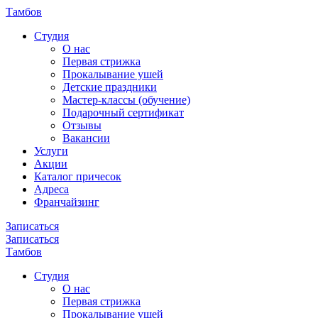
Тамбов
Cтудия
О нас
Первая стрижка
Прокалывание ушей
Детские праздники
Мастер-классы (обучение)
Подарочный сертификат
Отзывы
Вакансии
Услуги
Акции
Каталог причесок
Адреса
Франчайзинг
Записаться
Записаться
Тамбов
Cтудия
О нас
Первая стрижка
Прокалывание ушей